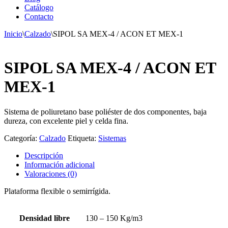
Catálogo
Contacto
Inicio
\
Calzado
\
SIPOL SA MEX-4 / ACON ET MEX-1
SIPOL SA MEX-4 / ACON ET
MEX-1
Sistema de
poliuretano base poliéster de
dos componente
s,
baja
dureza
, con excelente piel y celda fina.
Categoría:
Calzado
Etiqueta:
Sistemas
Descripción
Información adicional
Valoraciones (0)
Plataforma flexible o semirrígida.
Densidad libre
130 – 150 Kg/m3