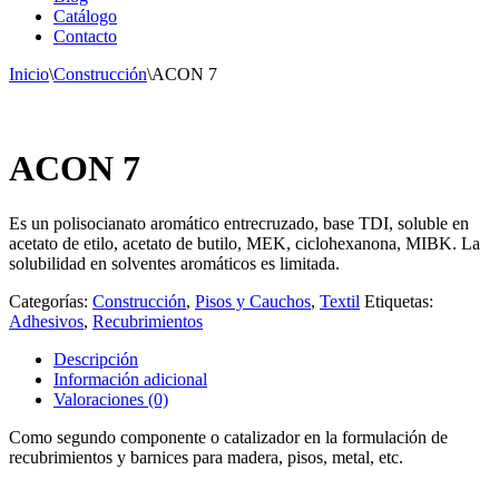
Catálogo
Contacto
Inicio
\
Construcción
\
ACON 7
ACON 7
Es un
polisocianato
aromático
entrecruzado, base TDI
, soluble en
a
cetato de
e
tilo,
a
cetato de
b
utilo, MEK,
c
iclohexanona
, MIBK. La
solubilidad en solventes aromáticos
es limitada.
Categorías:
Construcción
,
Pisos y Cauchos
,
Textil
Etiquetas:
Adhesivos
,
Recubrimientos
Descripción
Información adicional
Valoraciones (0)
Como
segundo componente o catalizador e
n
la formulación de
recubrimientos y barnices para madera, pisos,
metal, etc.